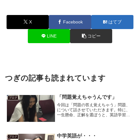
X
Facebook
はてブ
LINE
コピー
つぎの記事も読まれています
「問題覚えちゃうんです」
ブログ
今回は「問題の答え覚えちゃう」問題、
について話させていただきます。特に、
一生懸命、正解を選ぼうと、英語学習を
頑張っている生徒さんに多いのですが、
一度、やったことのある問題だと、「内
容も覚えてるから、答えも覚えてしまっ
ている」だから、次の教材...
中学英語が・・・
ブログ