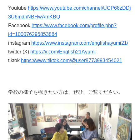
Youtube
https://www.youtube.com/channel/UCP68zDDj
3U6mdhNBHwAmKBQ
Facebook
https://www.facebook.com/profile.php?
id=100076295853884
instagram
https://www.instagram.com/englishayumi21/
twitter (X)
https://x.com/English21Ayumi
tiktok
https://www.tiktok.com/@user8773993454021
学校の様子を覗きたい方は、ぜひ、ご覧ください。