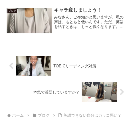
つもの私なら、「単語は繰り返し」「空
いてる時間全部使って覚え...
キャラ変しましょう！
ブログ
みなさん、ご存知かと思いますが、私の
声は、もともと低いんです。ただ、英語
を話すときは、もっと低くなります。こ
れは私の中で、「キャラ変」が、起きて
いるんです。もっと言うと、気合い入っ
てない時に、英語を話すと、声の高さは
変わりません。「英語話す...
TOEICリーディング対策
本気で英語していますか？
ホーム
ブログ
英語できない自分はカッコ悪い？