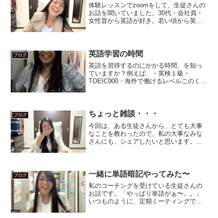
体験レッスンでzoomをして、生徒さんの
お話を聞いていました。30代・会社員・
女性昔から英語が好き。若い頃から英語
ができた。英会話スクールに通ってい
た。コーチングを受けたことがある。彼
女は、「英会話もできるようになりたい
し、英検も取りたいと...
英語学習の時間
ブログ
英語を習得するのにかかる時間、を知っ
ていますか？例えば、・英検１級・
TOEIC900・海外で働けるレベルこのくら
いになるのに、どのくらい勉強すればい
いのか？一般的に「1300時間」と言われ
ています。私、個人的には「1000時間」
くらいかな、...
ちょっと雑談・・・
ブログ
今回は、ある生徒さんから、とても大事
なことを教わったので、私の大事なみな
さんにも、シェアしたいと思います。
English-21では、・勉強会・英会話・月例
会・合宿・イベントなど、たくさんのこ
とを、たくさんの人たちと一緒に、やり
ます。Mazd...
一緒に単語暗記やってみた〜
ブログ
私のコーチングを受けている生徒さんの
お話です。「やっぱり単語がぁ〜。。」
いつものように、定期ミーティングで、
生徒さんが、おっしゃっていました。ど
うしても覚えられない単語が続出。。い