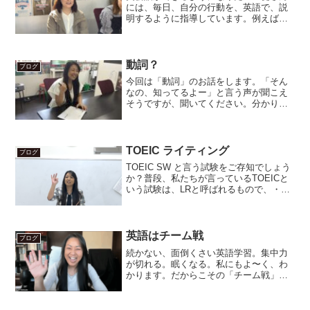
には、毎日、自分の行動を、英語で、説
明するように指導しています。例えば、
「今朝は、7:30に起きて、8:00 に朝食を
食べて、8:30に家を出て、9:00から仕事
をしました。」これを言おうとした時
に、頭の...
動詞？
ブログ
今回は「動詞」のお話をします。「そん
なの、知ってるよー」と言う声が聞こえ
そうですが、聞いてください。分かりや
すいように、日本語で説明しますね。動
詞 = 行動するウ段で終わる言葉になりま
す。私の生徒さんには、これを口酸っぱ
く何度も言っているの...
TOEIC ライティング
ブログ
TOEIC SW と言う試験をご存知でしょう
か？普段、私たちが言っているTOEICと
いう試験は、LRと呼ばれるもので、・
Leading (リスニング・聞く)・Reading (リ
ーディング・読む)の２種類で構成されて
いる試験です。でも、TO...
英語はチーム戦
ブログ
続かない、面倒くさい英語学習。集中力
が切れる。眠くなる。私にもよ〜く、わ
かります。だからこその「チーム戦」な
んです。English-21での、勉強会、英会
話、合宿、オフ会、全て、チームで一緒
に戦います。これは、正直、ワザとで