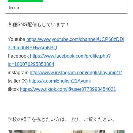
lin.ee
各種
SNS
配信もしています！
Youtube
https://www.youtube.com/channel/UCP68zDDj
3U6mdhNBHwAmKBQ
Facebook
https://www.facebook.com/profile.php?
id=100076295853884
instagram
https://www.instagram.com/englishayumi21/
twitter (X)
https://x.com/English21Ayumi
tiktok
https://www.tiktok.com/@user8773993454021
学校の様子を覗きたい方は、ぜひ、ご覧ください。