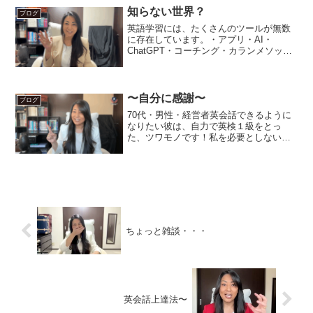
す。もちろん、コ...
知らない世界？
ブログ
英語学習には、たくさんのツールが無数
に存在しています。・アプリ・AI・
ChatGPT・コーチング・カランメソッ
ド・紙媒体教科書・通販あげたらキリが
ないほど、いっぱいあります。この間、
細木数子の人生ドラマをネットフリック
スで見ました。細木数子...
〜自分に感謝〜
ブログ
70代・男性・経営者英会話できるように
なりたい彼は、自力で英検１級をとっ
た、ツワモノです！私を必要としないん
じゃないか、と思ったのですが、「１級
は、頑張って取ったんですが、話せない
です」なるほど。彼のような生徒さん
は、少なくありません。すぐ...
ちょっと雑談・・・
英会話上達法〜