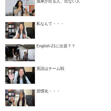
成果が出る人、出ない人
私なんて・・・
English-21に出資？？
英語はチーム戦
習慣化・・・